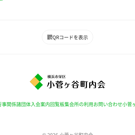
QRコードを表示
行事
関係諸団体
入会案内
回覧板
集会所の利用
お問い合わせ
小菅
© 2026
小菅ヶ谷町内会