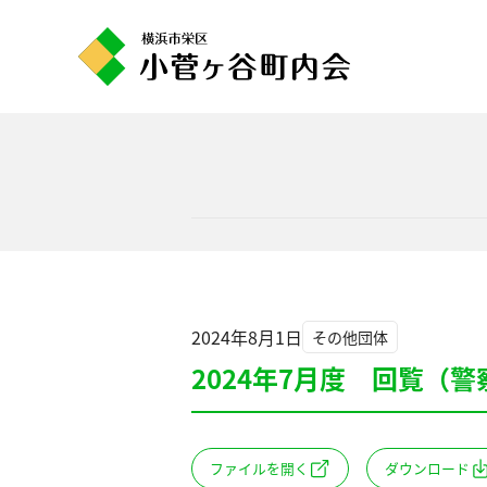
コ
ン
テ
ン
ツ
へ
ス
キ
ッ
プ
2024年8月1日
その他団体
2024年7月度 回覧（
ファイルを開く
ダウンロード