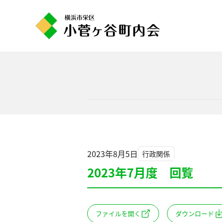
コ
ン
テ
ン
ツ
へ
ス
キ
ッ
プ
2023年8月5日
行政関係
2023年7月度 回覧
ファイルを開く
ダウンロード