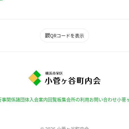
QRコードを表示
行事
関係諸団体
入会案内
回覧板
集会所の利用
お問い合わせ
小菅
© 2026
小菅ヶ谷町内会