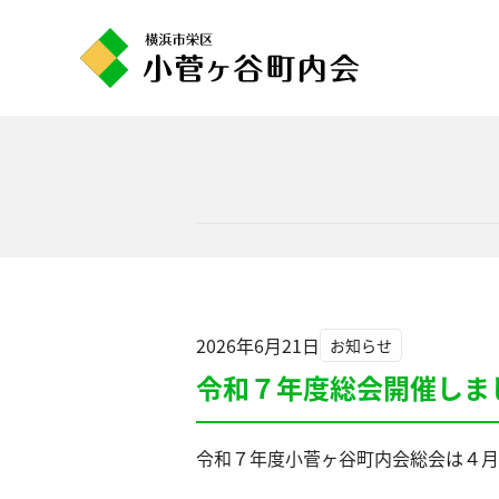
コ
ン
テ
ン
ツ
へ
ス
キ
ッ
プ
2026年6月21日
お知らせ
令和７年度総会開催しま
令和７年度小菅ヶ谷町内会総会は４月