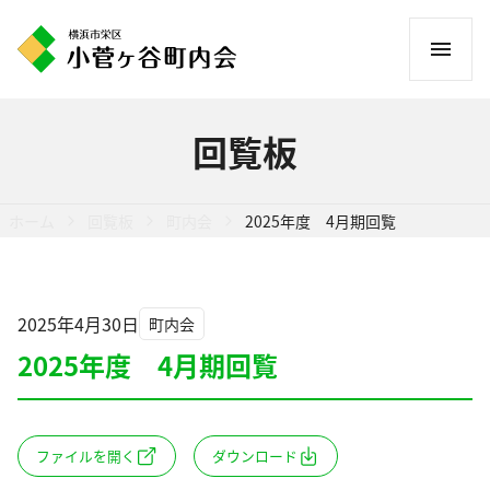
コ
ン
テ
ン
回覧板
ツ
へ
ス
ホーム
回覧板
町内会
2025年度 4月期回覧
キ
ッ
プ
2025年4月30日
町内会
2025年度 4月期回覧
ファイルを開く
ダウンロード