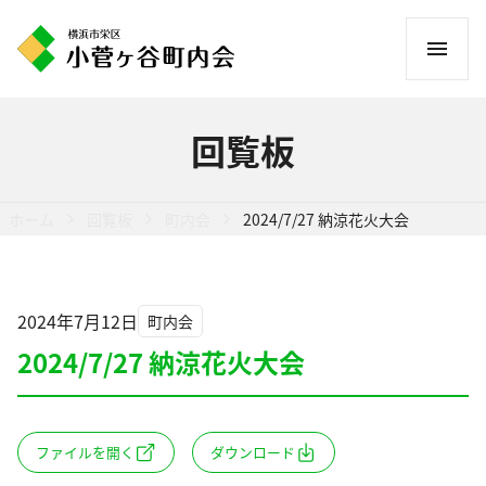
コ
ン
テ
ン
回覧板
ツ
へ
ス
ホーム
回覧板
町内会
2024/7/27 納涼花火大会
キ
ッ
プ
2024年7月12日
町内会
2024/7/27 納涼花火大会
ファイルを開く
ダウンロード